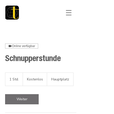
Online verfügbar
Schnupperstunde
Kostenlos
1 Std.
1
Kostenlos
Hauptplatz
S
t
d
Weiter