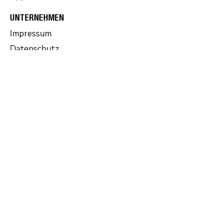
UNTERNEHMEN
Impressum
Datenschutz
AGB
Ein Projekt von
ERZÄHL MIR
DIE WELT.